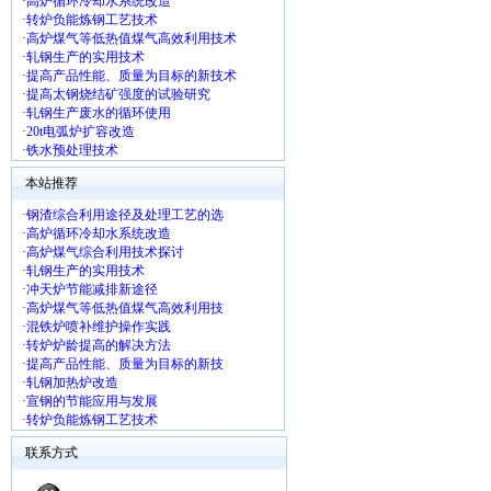
·
高炉循环冷却水系统改造
·
转炉负能炼钢工艺技术
·
高炉煤气等低热值煤气高效利用技术
·
轧钢生产的实用技术
·
提高产品性能、质量为目标的新技术
·
提高太钢烧结矿强度的试验研究
·
轧钢生产废水的循环使用
·
20t电弧炉扩容改造
·
铁水预处理技术
本站推荐
·
钢渣综合利用途径及处理工艺的选
·
高炉循环冷却水系统改造
·
高炉煤气综合利用技术探讨
·
轧钢生产的实用技术
·
冲天炉节能减排新途径
·
高炉煤气等低热值煤气高效利用技
·
混铁炉喷补维护操作实践
·
转炉炉龄提高的解决方法
·
提高产品性能、质量为目标的新技
·
轧钢加热炉改造
·
宣钢的节能应用与发展
·
转炉负能炼钢工艺技术
联系方式