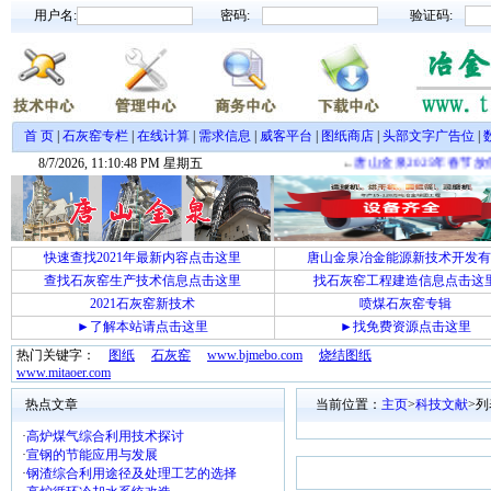
用户名:
密码:
验证码:
首 页
|
石灰窑专栏
|
在线计算
|
需求信息
|
威客平台
|
图纸商店
|
头部文字广告位
|
8/7/2026, 11:10:48 PM 星期五
←
唐山金泉2025年春节放
快速查找2021年最新内容点击这里
唐山金泉冶金能源新技术开发有
查找石灰窑生产技术信息点击这里
找石灰窑工程建造信息点击这
2021石灰窑新技术
喷煤石灰窑专辑
►了解本站请点击这里
►找免费资源点击这里
热门关键字：
图纸
石灰窑
www.bjmebo.com
烧结图纸
www.mitaoer.com
热点文章
当前位置：
主页
>
科技文献
>列
·
高炉煤气综合利用技术探讨
·
宣钢的节能应用与发展
·
钢渣综合利用途径及处理工艺的选择