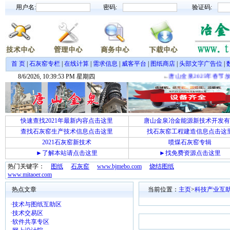
用户名:
密码:
验证码:
首 页
|
石灰窑专栏
|
在线计算
|
需求信息
|
威客平台
|
图纸商店
|
头部文字广告位
|
8/6/2026, 10:39:54 PM 星期四
←
唐山金泉2025年春节
快速查找2021年最新内容点击这里
唐山金泉冶金能源新技术开发有
查找石灰窑生产技术信息点击这里
找石灰窑工程建造信息点击这
2021石灰窑新技术
喷煤石灰窑专辑
►了解本站请点击这里
►找免费资源点击这里
热门关键字：
图纸
石灰窑
www.bjmebo.com
烧结图纸
www.mitaoer.com
热点文章
当前位置：
主页
>
科技产业互
·
技术与图纸互助区
·
技术交易区
·
软件共享专区