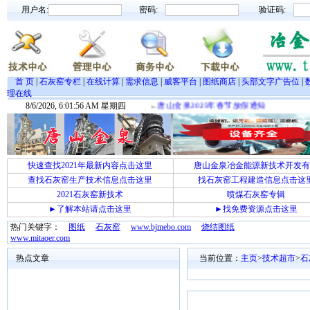
用户名:
密码:
验证码:
首 页
|
石灰窑专栏
|
在线计算
|
需求信息
|
威客平台
|
图纸商店
|
头部文字广告位
|
理在线
8/6/2026, 6:01:56 AM 星期四
←
唐山金泉2025年春节放假通知
快速查找2021年最新内容点击这里
唐山金泉冶金能源新技术开发有
查找石灰窑生产技术信息点击这里
找石灰窑工程建造信息点击这
2021石灰窑新技术
喷煤石灰窑专辑
►了解本站请点击这里
►找免费资源点击这里
热门关键字：
图纸
石灰窑
www.bjmebo.com
烧结图纸
www.mitaoer.com
热点文章
当前位置：
主页
>
技术超市
>
石