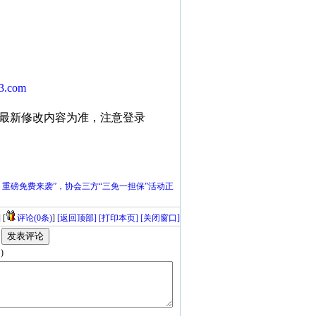
3.com
最新修改内容为准，注意登录
，重磅免费来袭”，协会三方“三免一担保”活动正
] [
评论(0条)
]
[返回顶部]
[打印本页]
[关闭窗口]
论
)