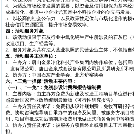
4
、为适应市场经济发展的需要，以资金及信用担保为基本经
成果转化，推进中小企业尤其是中小科技企业的创立与发展
5
、以较高的社会公信力，以及政策性定位与市场化运作的模
社会信用资源配置，提升市场交易效率。
四：活动服务对象
：
1
、该活动仅限于石灰行业中氧化钙生产中所涉及的石灰窑（
改造项目、生产经营等。
2
、服务对象为具有法人营业执照的民营企业主体，不包括自
五、活动服务主体单位：
1
、主办方：唐山金泉冶化科技产业集团内协作单位，包括唐
发有限公司、唐山金泉成套设备有限公司及所属研究所和
2
、协办方：中国石灰产业学会、北方炉窑协会
六、“三免一担保”活动主要内容：
（一）、“一免”：免初步设计费和报告编制费
1
、主要内容：由主办方免费为新建及改造工程项目单位进行
照最新国家产业政策编制最新版《可行性研究报告》。
2
、主办方责任及承诺：免费初步设计规划费，免收可研报告
费。协助咨询指导项目承办中的程序及问题。被服务方项目
用，项目审批成功后前期所收费用抵做正式商务合同中等额
3
、协办方责任及承诺：被服务方项目终止或项目未正常审批
担。