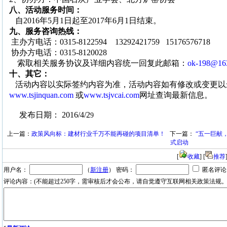
八、活动服务时间：
自
2016
年
5
月
1
日
起至
2017
年
6
月
1
日
结束。
九、服务咨询热线：
主办方电话：
0315-8122594 13292421759 15176576718
协办方电话：
0315-8120028
索取相关服务协议及详细内容统一回复此邮箱：
ok-198@16
十、其它：
活动内容以实际签约内容为准，活动内容如有修改或变更以
www.tsjinquan.com
或
www.tsjvcai.com
网址查询最新信息。
发布日期：
2016/4/2
9
上一篇：
政策风向标：建材行业千万不能再碰的项目清单！
下一篇：
“五一巨献
式启动
[
收藏
] [
推荐
用户名：
（
新注册
） 密码：
匿名评
评论内容：(不能超过250字，需审核后才会公布，请自觉遵守互联网相关政策法规。