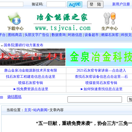
验证码:
新用户注册
平台
|
图纸商店
|
头部文字广告位
|
数据查询
|
时政信息
|
设备超市
|
燃煤石灰窑
|
科技文
国务院|重磅行动方案发布
唐山金泉冶金能源新技术开发有限
2021石灰窑专家讲座—点击进入
找石灰窑工程建造信息点击这里
查找石灰窑设备信息点击这里—石
喷煤石灰窑专辑
喷煤套筒石灰窑专辑
►找免费资源点击这里
►如何快速查找信息点这里
om
烧结图纸
当前位置：
主页
>
站内新闻
>文章内容
“五一巨献，重磅免费来袭”，协会三方“三免