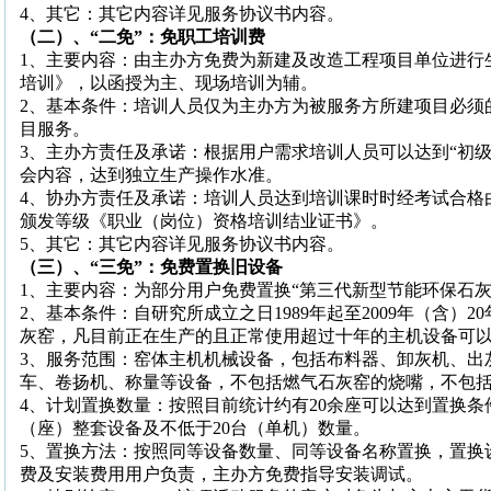
4
、其它：其它内容详见服务协议书内容。
（二）、“二免”：免职工培训费
1
、主要内容：由主办方免费为新建及改造工程项目单位进行
培训》，以函授为主、现场培训为辅。
2
、基本条件：培训人员仅为主办方为被服务方所建项目必须
目服务。
3
、主办方责任及承诺：根据用户需求培训人员可以达到“初级工
会内容，达到独立生产操作水准。
4
、协办方责任及承诺：培训人员达到培训课时时经考试合格由
颁发等级《职业（岗位）资格培训结业证书》。
5
、其它：其它内容详见服务协议书内容。
（三）、“三免”：免费置换旧设备
1
、主要内容：为部分用户免费置换“第三代新型节能环保石灰
2
、基本条件：自研究所成立之日
1989
年起至
2009
年（含）
20
灰窑，凡目前正在生产的且正常使用超过十年的主机设备可
3
、服务范围：窑体主机机械设备，包括布料器、卸灰机、出
车、卷扬机、称量等设备，不包括燃气石灰窑的烧嘴，不包
4
、计划置换数量：按照目前统计约有
20
余座可以达到置换条
（座）整套设备及不低于
20
台（单机）数量。
5
、置换方法：按照同等设备数量、同等设备名称置换，置换
费及安装费用用户负责，主办方免费指导安装调试。