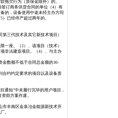
货款拖欠行为（质保金除外）的。
接签订商务供货合同的单位（
4
）有
设备的，设备使用中途未经主办方同
（
5
）已经停产超过两年的。
司第三代技术及其它新技术项目）
仅限一座。（
2
）、该项目（技术）
立项非法建造项目。（
4
）、与主办
资金数额不低于合同总金额的
30-
到合约约定要求的项目以及设备质
目通知”中未履行完毕的用户项目，
发资助方案作废。
山市丰南区金泉冶金能源新技术开
械厂。