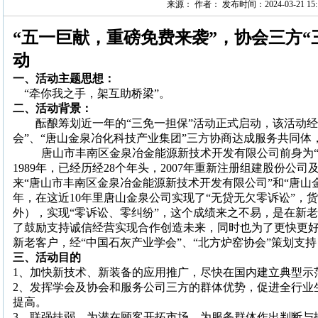
来源： 作者： 发布时间：2024-03-21 15:1
“五一巨献，重磅免费来袭”，协会三方“
动
一、活动主题思想：
“牵你我之手，架互助桥梁”。
二、活动背景：
酝酿筹划近一年的“三免一担保”活动正式启动，该活动经
会”、“唐山金泉冶化科技产业集团”三方协商达成服务共同体
唐山市丰南区金泉冶金能源新技术开发有限公司前身为
1989
年，已经历经
28
个年头，
2007
年重新注册组建股份公司
来“唐山市丰南区金泉冶金能源新技术开发有限公司”和“唐山
年，在这近
10
年里唐山金泉公司实现了“无贷无欠零诉讼”，
外），实现“零诉讼、零纠纷”，这个成绩来之不易，是在新
了鼓励支持诚信经营实现合作创造未来，同时也为了更快更
新老客户，经“中国石灰产业学会”、“北方炉窑协会”策划支
三、活动目的
1
、加快新技术、新装备的应用推广，尽快在国内建立典型示
2
、发挥学会及协会和服务公司三方的群体优势，促进全行业
提高。
3
、联强扶弱，为潜在顾客开拓市场，为服务群体作出判断与