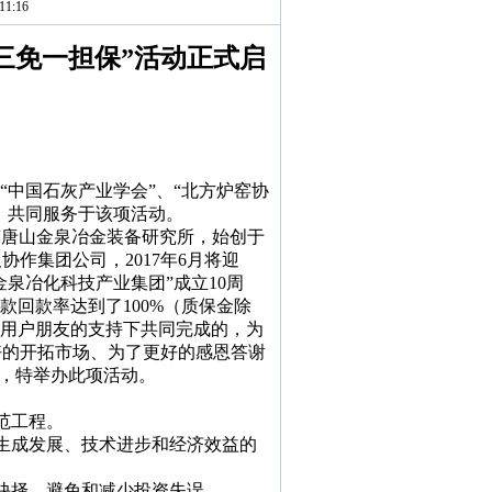
1:16
三免一担保”活动正式启
“中国石灰产业学会”、“北方炉窑协
，共同服务于该项活动。
“唐山金泉冶金装备研究所，始创于
及协作集团公司，
2017
年
6
月将迎
金泉冶化科技产业集团”成立
10
周
货款回款率达到了
100%
（质保金除
老用户朋友的支持下共同完成的，为
好的开拓市场、为了更好的感恩答谢
持，特举办此项活动。
范工程。
生成发展、技术进步和经济效益的
抉择，避免和减少投资失误。