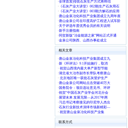
·
全球首发|传统石灰生产方式将终结
·
《石灰产业大讲堂》002期|生产石灰用石
·
《石灰产业大讲堂》003期|方解石的应用
·
唐山金泉冶化科技产业集团成立九周年座
·
唐山金泉公司在印度高炉工程进入试车阶
·
关于评选年度优秀会员的有关说明
·
新手注册指南
·
同贺新版“冶金能源之家”网站正式开通
·
金泉公司陕西、山西办事处成立
相关文章
·
唐山金泉冶化科技产业集团成立九
·
新《环评法》9.1开始施行，取消
·
祝贺山西境内最大单产新型节能
·
湖北省大冶市副市长带队考察唐山
·
北京地区唯一获批石灰竖炉生产
·
唐山金泉公司网站点击突破40万大
·
国务院令：项目选址意见书、环评
·
祝贺“中国石灰产业学会河北分会
·
展望未来 发展无限—从2017年两
·
习总书记考察接见的印尼华人杰出
·
石灰行业新技术演绎市场新精彩—
·
祝贺唐山金泉冶化科技产业集
联系方式