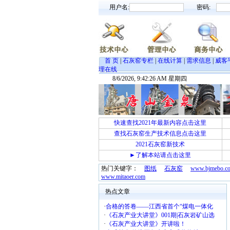
用户名:
密码:
首 页
|
石灰窑专栏
|
在线计算
|
需求信息
|
威客
理在线
8/6/2026, 9:42:27 AM 星期四
←
快速查找2021年最新内容点击这里
查找石灰窑生产技术信息点击这里
2021石灰窑新技术
►了解本站请点击这里
热门关键字：
图纸
石灰窑
www.bjmebo.c
www.mitaoer.com
热点文章
·
合格的答卷——江西省首个“煤电一体化
·
《石灰产业大讲堂》001期|石灰岩矿山选
·
《石灰产业大讲堂》开讲啦！