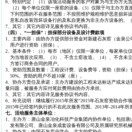
6
、特别约定：（
1
）该项活动服务的客户对象为与主办方无
（
2
）每个单位仅限一座窑的设备
.
（
3
）仅限于与主办方直
下列范围的不在服务范围：不按照维护规程维护恶意损坏
意私自改装毁坏设备行的及私自更换为非主办方设备的。
7
、其它：其它内容详见服务协议书内容。
（四）、“一担保”：担保部分设备及设计费款项
1
、主要内容：由协办方提供部分资金对新建石灰窑（金泉公
用户进行资助（担保）。
2
、基本条件：（
1
）每市（地区）仅限一家单位，每家单位
为当地首次应用。（
3
）、不含土窑改造。（
4
）、不含未
方签订商务合同的用户。
3
、资助范围及数量：工程设计费、设备费等，资助（担保）
50%
。资助的用户不超
10
家（座）。
4
、协办方责任及承诺：主办方建设的工程未达标达产或未达
量问题，被服务方应付尾款费用由协办方承担。
5
、其它：其它内容详见服务协议书内容。
6
、补充说明：继续履行
2015
年所发“
2015
年石灰窑资助合作项
2015
年已经签约执行的不在此次服务范围。
2013
年
-2014
年所
七、活动服务主体单位
：
1
、主办方：唐山金泉冶化科技产业集团内协作单位，包括唐
发有限公司、唐山金泉成套设备有限公司及所属研究所机
2
、协办方：中国石灰产业学会、北方炉窑协会